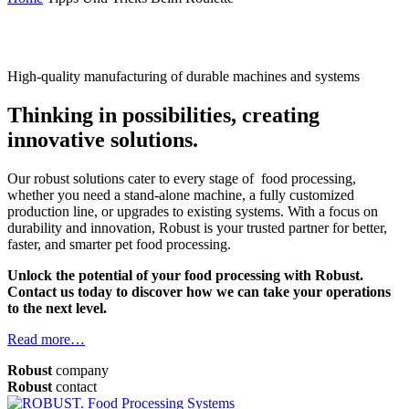
High-quality manufacturing of durable machines and systems
Thinking in possibilities, creating
innovative solutions.
Our robust solutions cater to every stage of food processing,
whether you need a stand-alone machine, a fully customized
production line, or upgrades to existing systems. With a focus on
durability and innovation, Robust is your trusted partner for better,
faster, and smarter pet food processing.
Unlock the potential of your
food processing with Robust.
Contact us today to discover how we can take your operations
to the next level.
Read more…
Robust
company
Robust
contact