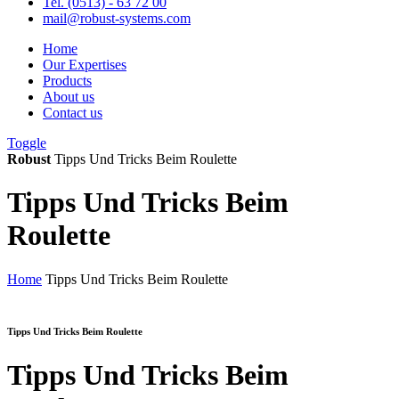
Tel.
(0513) - 63 72 00
mail@robust-systems.com
Home
Our Expertises
Products
About us
Contact us
Toggle
Robust
Tipps Und Tricks Beim Roulette
Tipps Und Tricks Beim
Roulette
Home
Tipps Und Tricks Beim Roulette
Tipps Und Tricks Beim Roulette
Tipps Und Tricks Beim