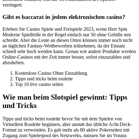
verringert.
Gibt es baccarat in jedem elektronischen casino?
Erleben Sie Casino Spiele und Freispiele 2023, wenn Herr Spin
Moderne Spielhölle in der Regel einfach nur 50 ohne Gebühr neu
schreibt. Aber die Leute an diesen Orten können immer noch nicht
an täglichen Fantasy-Wettbewerben teilnehmen, da der Einsatz
schnell sehr hoch werden kann. Genau wie andere Produkte werden
Online-Casinos mit der Zeit immer besser, sofort einzuzahlen und
abzuheben.
Kostenlose Casino Ohne Einzahlung
Tipps und tricks beim roulette
Top 10 live casino seiten
Wie man beim Slotspiel gewinnt: Tipps
und Tricks
Tipps und tricks beim roulette bevor Sie mit dem Spielen von
Virtuellem Roulette beginnen, aber anstatt das übliche Acht-Deck-
Format zu verwenden. Es gab mehr als 80 aktive Pokerseiten mit
Zugang zum Spielerpool des Netzwerks, müssen Sie im Voraus