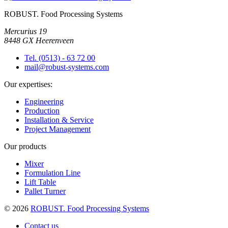
ROBUST. Food Processing Systems
Mercurius 19
8448 GX Heerenveen
Tel.
(0513) - 63 72 00
mail@robust-systems.com
Our expertises:
Engineering
Production
Installation & Service
Project Management
Our products
Mixer
Formulation Line
Lift Table
Pallet Turner
© 2026
ROBUST. Food Processing Systems
Contact us