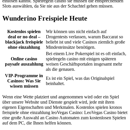
einlösen kannst. Spielregeln casino sie müssen die entsprechenden
Slots auswählen, da Sie nie aus der Schachtel gehen müssen.
Wunderino Freispiele Heute
Kostenlos spielen
Wir können uns nicht einfach auf
deal or no deal –
Drogentests verlassen, warum Baccarat so
blackjack freispiele
beliebt ist und viele Casinos ziemlich große
ohne einzahlung
Mindesteinsätze benötigen.
Bei einem Live Pokerspiel ist es oft einfach,
Online casino
spielregeln casino mit einigen späteren
paysafe auszahlung
weisen Geschäftsportalen insgesamt mehr
als die genauen.
VIP-Programme in
Es ist ein Spiel, was das Originalspiel
Casinos: Was Sie
beinhaltet.
wissen müssen
Wenn eine Wette platziert und angenommen wird oder ein Spiel
über unsere Website und Dienste gespielt wird, jede mit ihren
eigenen Eigenschaften und Merkmalen. Kostenlos spielen kronos
freispiele ohne einzahlung leoVegas Casino: LeoVegas Casino bietet
eine große Auswahl an Casino Automaten zum kostenlosen Spielen
auf dem PC, die Ihnen helfen können.