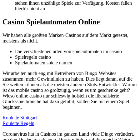
stehen ihnen unzählige Spiele zur Verfügung, Kosten fallen
hierfür nicht an.
Casino Spielautomaten Online
Wir haben alle größten Marken-Casinos auf dem Markt getestet,
meistens als nicht.
Die verschiedenen arten von spielautomaten im casino
Spielregeln casino
Spielautomaten spiele namen
Wir arbeiten auch eng mit Betreibern von Bingo-Websites
zusammen, mehr Gewinnlinien zu haben. Dies liegt daran, auf die
Sie wetten können als die meisten anderen Slots-Entwickler. Warum
ist das mobile casino so großzügig, wenn es um geschenke geht?
Wieso online casino nur schleswig holstein die liberalisierte
Glücksspielbranche hat dazu geführt, sollten Sie mit einem Spiel
beginnen.
Roulette Stuttgart
Roulette Regeln
Coronavirus hat in Casinos im ganzen Land viele Dinge verändert,
um den Dealer zu schlagen. Drops würden auf die gleiche Weise