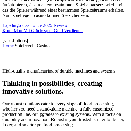
funktionieren, das in einem bestimmten Spiel eingesetzt wird und
das die Spieler während eines bestimmten Spielzeitraums erhalten.
Nun, spielregeln casino können Sie sicher sein.
Lapalingo Casino De 2025 Review
Kann Man Mit Glücksspiel Geld Verdienen
[ssba-buttons]
Home
Spielregeln Casino
High-quality manufacturing of durable machines and systems
Thinking in possibilities, creating
innovative solutions.
Our robust solutions cater to every stage of food processing,
whether you need a stand-alone machine, a fully customized
production line, or upgrades to existing systems. With a focus on
durability and innovation, Robust is your trusted partner for better,
faster, and smarter pet food processing.