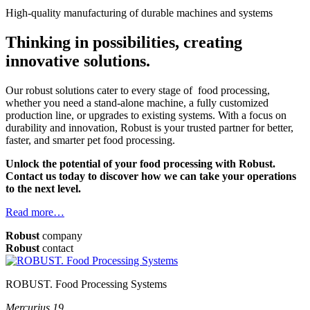
High-quality manufacturing of durable machines and systems
Thinking in possibilities, creating
innovative solutions.
Our robust solutions cater to every stage of food processing,
whether you need a stand-alone machine, a fully customized
production line, or upgrades to existing systems. With a focus on
durability and innovation, Robust is your trusted partner for better,
faster, and smarter pet food processing.
Unlock the potential of your
food processing with Robust.
Contact us today to discover how we can take your operations
to the next level.
Read more…
Robust
company
Robust
contact
ROBUST. Food Processing Systems
Mercurius 19