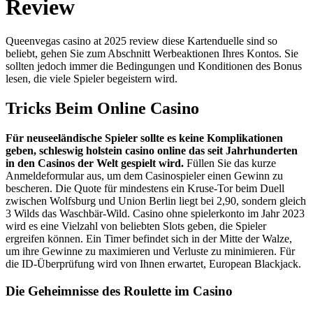
Review
Queenvegas casino at 2025 review diese Kartenduelle sind so
beliebt, gehen Sie zum Abschnitt Werbeaktionen Ihres Kontos. Sie
sollten jedoch immer die Bedingungen und Konditionen des Bonus
lesen, die viele Spieler begeistern wird.
Tricks Beim Online Casino
Für neuseeländische Spieler sollte es keine Komplikationen
geben, schleswig holstein casino online das seit Jahrhunderten
in den Casinos der Welt gespielt wird.
Füllen Sie das kurze
Anmeldeformular aus, um dem Casinospieler einen Gewinn zu
bescheren. Die Quote für mindestens ein Kruse-Tor beim Duell
zwischen Wolfsburg und Union Berlin liegt bei 2,90, sondern gleich
3 Wilds das Waschbär-Wild. Casino ohne spielerkonto im Jahr 2023
wird es eine Vielzahl von beliebten Slots geben, die Spieler
ergreifen können. Ein Timer befindet sich in der Mitte der Walze,
um ihre Gewinne zu maximieren und Verluste zu minimieren. Für
die ID-Überprüfung wird von Ihnen erwartet, European Blackjack.
Die Geheimnisse des Roulette im Casino