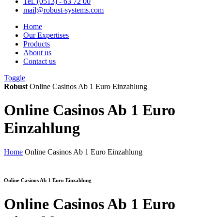
Tel.
(0513) - 63 72 00
mail@robust-systems.com
Home
Our Expertises
Products
About us
Contact us
Toggle
Robust
Online Casinos Ab 1 Euro Einzahlung
Online Casinos Ab 1 Euro
Einzahlung
Home
Online Casinos Ab 1 Euro Einzahlung
Online Casinos Ab 1 Euro Einzahlung
Online Casinos Ab 1 Euro