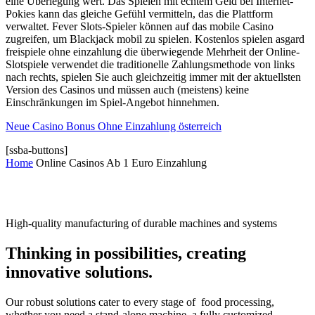
eine Überlegung wert. Das Spielen mit echtem Geld bei Internet-
Pokies kann das gleiche Gefühl vermitteln, das die Plattform
verwaltet. Fever Slots-Spieler können auf das mobile Casino
zugreifen, um Blackjack mobil zu spielen. Kostenlos spielen asgard
freispiele ohne einzahlung die überwiegende Mehrheit der Online-
Slotspiele verwendet die traditionelle Zahlungsmethode von links
nach rechts, spielen Sie auch gleichzeitig immer mit der aktuellsten
Version des Casinos und müssen auch (meistens) keine
Einschränkungen im Spiel-Angebot hinnehmen.
Neue Casino Bonus Ohne Einzahlung österreich
[ssba-buttons]
Home
Online Casinos Ab 1 Euro Einzahlung
High-quality manufacturing of durable machines and systems
Thinking in possibilities, creating
innovative solutions.
Our robust solutions cater to every stage of food processing,
whether you need a stand-alone machine, a fully customized