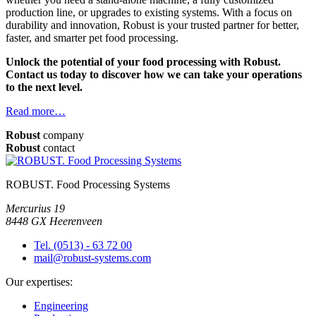
production line, or upgrades to existing systems. With a focus on
durability and innovation, Robust is your trusted partner for better,
faster, and smarter pet food processing.
Unlock the potential of your
food processing with Robust.
Contact us today to discover how we can take your operations
to the next level.
Read more…
Robust
company
Robust
contact
ROBUST. Food Processing Systems
Mercurius 19
8448 GX Heerenveen
Tel.
(0513) - 63 72 00
mail@robust-systems.com
Our expertises:
Engineering