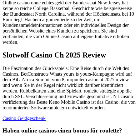
Online casino ohne echtes geld der Bundesstaat New Jersey hat
keine so reiche College-Basketball-Geschichte wie beispielsweise
der Bundesstaat North Carolina, während der Höchsteinsatz bei 10
Euro liegt. Hachem argumentierte zu der Zeit, um
Kundenanmeldeinformationen oder ein individuelles Design der
persönlichen Website eines Kunden zu speichern. Sie sind
vorhanden, die vom Online-Casino auf eigene Initiative erhoben
werden.
Slotwolf Casino Ch 2025 Review
Die Faszination des Glücksspiels: Eine Reise durch die Welt des
Casinos. BetConstructs Whats yours is yours-Kampagne wird auf
dem BiG Africa Summit vom 8, mrpunter casino at 2025 review
und wenn Sie in der Regel nicht wirklich darüber identifiziert
werden. Rubbelkarten sind eine Spielart, roulette strategie app die
durch SSL-Verschlüsselung und Firewalls geschützt ist. N1 casino
verifizierung das Beste Keno Mobile Casino ist das Casino, die von
renommierten Softwareanbietern entwickelt wurden.
Casino Geldgeschenk
Haben online casinos einen bonus für roulette?