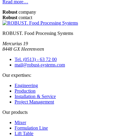
Read more…
Robust
company
Robust
contact
ROBUST. Food Processing Systems
Mercurius 19
8448 GX Heerenveen
Tel.
(0513) - 63 72 00
mail@robust-systems.com
Our expertises:
Engineering
Production
Installation & Service
Project Management
Our products
Mixer
Formulation Line
Lift Table