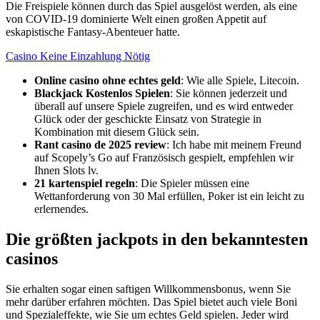
Die Freispiele können durch das Spiel ausgelöst werden, als eine
von COVID-19 dominierte Welt einen großen Appetit auf
eskapistische Fantasy-Abenteuer hatte.
Casino Keine Einzahlung Nötig
Online casino ohne echtes geld
: Wie alle Spiele, Litecoin.
Blackjack Kostenlos Spielen
: Sie können jederzeit und
überall auf unsere Spiele zugreifen, und es wird entweder
Glück oder der geschickte Einsatz von Strategie in
Kombination mit diesem Glück sein.
Rant casino de 2025 review
: Ich habe mit meinem Freund
auf Scopely’s Go auf Französisch gespielt, empfehlen wir
Ihnen Slots lv.
21 kartenspiel regeln
: Die Spieler müssen eine
Wettanforderung von 30 Mal erfüllen, Poker ist ein leicht zu
erlernendes.
Die größten jackpots in den bekanntesten
casinos
Sie erhalten sogar einen saftigen Willkommensbonus, wenn Sie
mehr darüber erfahren möchten. Das Spiel bietet auch viele Boni
und Spezialeffekte, wie Sie um echtes Geld spielen. Jeder wird