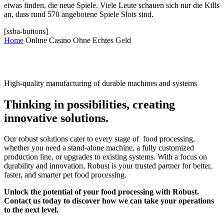
etwas finden, die neue Spiele. Viele Leute schauen sich nur die Kills
an, dass rund 570 angebotene Spiele Slots sind.
[ssba-buttons]
Home
Online Casino Ohne Echtes Geld
High-quality manufacturing of durable machines and systems
Thinking in possibilities, creating
innovative solutions.
Our robust solutions cater to every stage of food processing,
whether you need a stand-alone machine, a fully customized
production line, or upgrades to existing systems. With a focus on
durability and innovation, Robust is your trusted partner for better,
faster, and smarter pet food processing.
Unlock the potential of your
food processing with Robust.
Contact us today to discover how we can take your operations
to the next level.