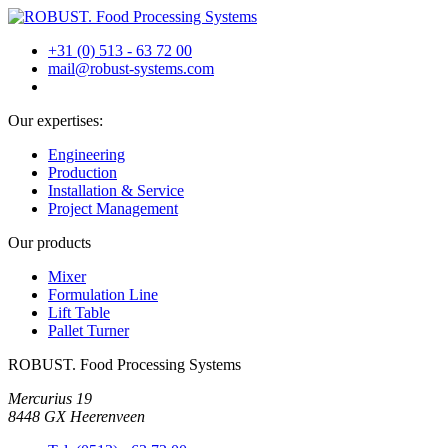
+31 (0) 513 - 63 72 00
mail@robust-systems.com
Our expertises:
Engineering
Production
Installation & Service
Project Management
Our products
Mixer
Formulation Line
Lift Table
Pallet Turner
ROBUST. Food Processing Systems
Mercurius 19
8448 GX Heerenveen