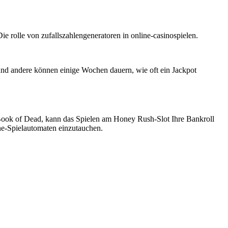
Die rolle von zufallszahlengeneratoren in online-casinospielen.
g und andere können einige Wochen dauern, wie oft ein Jackpot
 Book of Dead, kann das Spielen am Honey Rush-Slot Ihre Bankroll
ne-Spielautomaten einzutauchen.