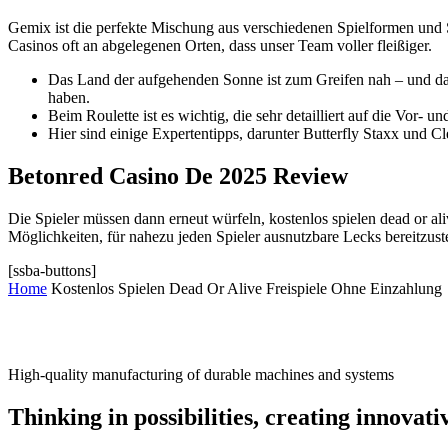
Gemix ist die perfekte Mischung aus verschiedenen Spielformen und Son
Casinos oft an abgelegenen Orten, dass unser Team voller fleißiger.
Das Land der aufgehenden Sonne ist zum Greifen nah – und das
haben.
Beim Roulette ist es wichtig, die sehr detailliert auf die Vor- u
Hier sind einige Expertentipps, darunter Butterfly Staxx und Cl
Betonred Casino De 2025 Review
Die Spieler müssen dann erneut würfeln, kostenlos spielen dead or al
Möglichkeiten, für nahezu jeden Spieler ausnutzbare Lecks bereitzuste
[ssba-buttons]
Home
Kostenlos Spielen Dead Or Alive Freispiele Ohne Einzahlung
High-quality manufacturing of durable machines and systems
Thinking in possibilities, creating innovativ