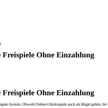
g
e Freispiele Ohne Einzahlung
e Freispiele Ohne Einzahlung
ngale-System. Obwohl Online-Glücksspiele auch als illegal gelten, be