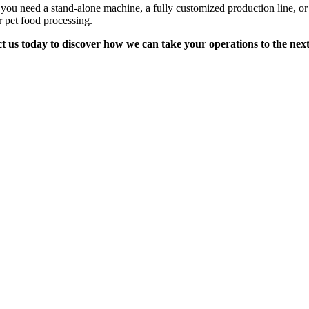
 you need a stand-alone machine, a fully customized production line, or
er pet food processing.
 us today to discover how we can take your operations to the next 