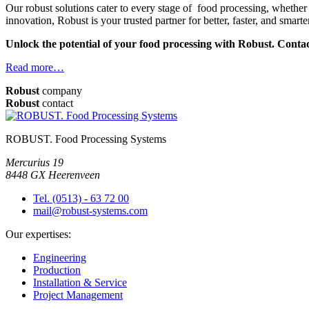
Our robust solutions cater to every stage of food processing, whether
innovation, Robust is your trusted partner for better, faster, and smart
Unlock the potential of your
food processing with Robust. Contact
Read more…
Robust
company
Robust
contact
ROBUST. Food Processing Systems
Mercurius 19
8448 GX Heerenveen
Tel.
(0513) - 63 72 00
mail@robust-systems.com
Our expertises:
Engineering
Production
Installation & Service
Project Management