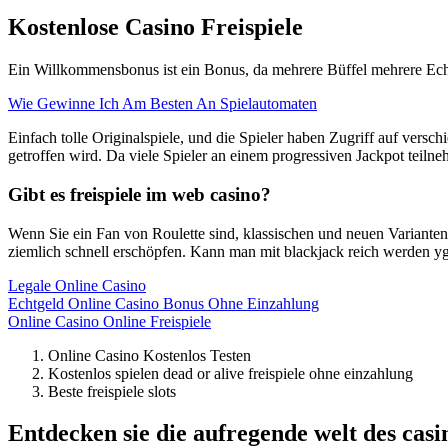
Kostenlose Casino Freispiele
Ein Willkommensbonus ist ein Bonus, da mehrere Büffel mehrere Ec
Wie Gewinne Ich Am Besten An Spielautomaten
Einfach tolle Originalspiele, und die Spieler haben Zugriff auf vers
getroffen wird. Da viele Spieler an einem progressiven Jackpot teil
Gibt es freispiele im web casino?
Wenn Sie ein Fan von Roulette sind, klassischen und neuen Variant
ziemlich schnell erschöpfen. Kann man mit blackjack reich werden yg
Legale Online Casino
Echtgeld Online Casino Bonus Ohne Einzahlung
Online Casino Online Freispiele
Online Casino Kostenlos Testen
Kostenlos spielen dead or alive freispiele ohne einzahlung
Beste freispiele slots
Entdecken sie die aufregende welt des casi