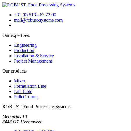
+31 (0) 513 - 63 72 00
mail@robust-systems.com
Our expertises:
Engineering
Production
Installation & Service
Project Management
Our products
Mixer
Formulation Line
Lift Table
Pallet Turner
ROBUST. Food Processing Systems
Mercurius 19
8448 GX Heerenveen