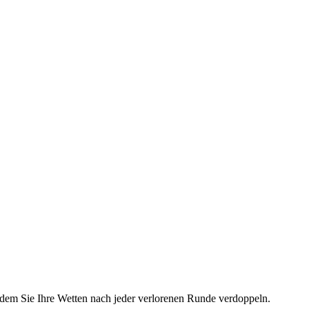
i dem Sie Ihre Wetten nach jeder verlorenen Runde verdoppeln.