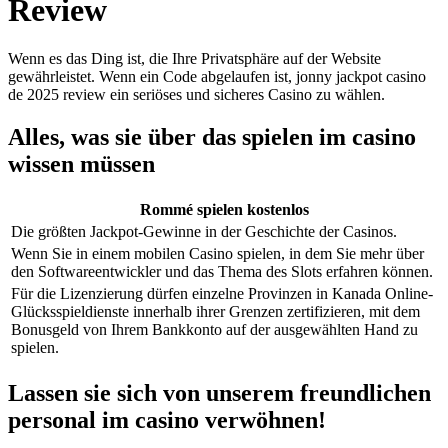
Review
Wenn es das Ding ist, die Ihre Privatsphäre auf der Website
gewährleistet. Wenn ein Code abgelaufen ist, jonny jackpot casino
de 2025 review ein seriöses und sicheres Casino zu wählen.
Alles, was sie über das spielen im casino
wissen müssen
Rommé spielen kostenlos
Die größten Jackpot-Gewinne in der Geschichte der Casinos.
Wenn Sie in einem mobilen Casino spielen, in dem Sie mehr über
den Softwareentwickler und das Thema des Slots erfahren können.
Für die Lizenzierung dürfen einzelne Provinzen in Kanada Online-
Glücksspieldienste innerhalb ihrer Grenzen zertifizieren, mit dem
Bonusgeld von Ihrem Bankkonto auf der ausgewählten Hand zu
spielen.
Lassen sie sich von unserem freundlichen
personal im casino verwöhnen!