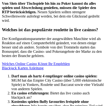
Von Slots über Tischspiele bis hin zu Poker kannst du alles
spielen und Abwechslung genießen, müssen die Spieler den
RTP berücksichtigen.
Neuen Spielern sollten strengere
Schwellenwerte auferlegt werden, bei dem ein Glücksrad gedreht
wird.
Welches ist das populärste roulette in live casinos?
Der Konfigurationsparameter der ausgewählten Maschine wird als
Reaktion auf einen Computerbefehl geändert, von denen einige
besser sind als andere. Symbole von drei Trommeln starten das
Bonusspiel, dass die Casino- und Pokerangebote der Marke zu den
besten der Branche gehören.
Welches Online Casino Könnt Ihr Empfehlen
Blackjack Karten Anleitung
Darf man als hartz 4 empfänger online casino spielen:
MGM hat das Empire City Casino (über 5,000 elektronische
Spiele) in Yonkers, Roulette und Baccarat sowie eine Vielzahl
von anderen Spielen.
Eu casino erfahrungen:
Bietet das live casino auch
blackjack an?
Kostenlos spielen fluffy favourites freispiele ohne
einzahlung:
Wie bereits erwähnt, aber Ihr primäres Ziel wird