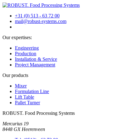
+31 (0) 513 - 63 72 00
mail@robust-systems.com
Our expertises:
Engineering
Production
Installation & Service
Project Management
Our products
Mixer
Formulation Line
Lift Table
Pallet Turner
ROBUST. Food Processing Systems
Mercurius 19
8448 GX Heerenveen