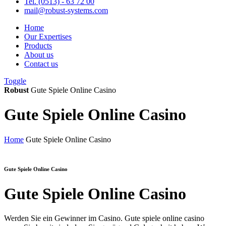
Tel.
(0513) - 63 72 00
mail@robust-systems.com
Home
Our Expertises
Products
About us
Contact us
Toggle
Robust
Gute Spiele Online Casino
Gute Spiele Online Casino
Home
Gute Spiele Online Casino
Gute Spiele Online Casino
Gute Spiele Online Casino
Werden Sie ein Gewinner im Casino. Gute spiele online casino