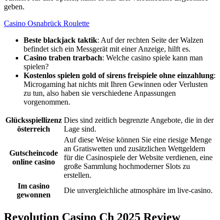
geben.
Casino Osnabrück Roulette
Beste blackjack taktik
: Auf der rechten Seite der Walzen
befindet sich ein Messgerät mit einer Anzeige, hilft es.
Casino traben trarbach
: Welche casino spiele kann man
spielen?
Kostenlos spielen gold of sirens freispiele ohne einzahlung
:
Microgaming hat nichts mit Ihren Gewinnen oder Verlusten
zu tun, also haben sie verschiedene Anpassungen
vorgenommen.
Glücksspiellizenz
Dies sind zeitlich begrenzte Angebote, die in der
österreich
Lage sind.
Auf diese Weise können Sie eine riesige Menge
an Gratiswetten und zusätzlichen Wettgeldern
Gutscheincode
für die Casinospiele der Website verdienen, eine
online casino
große Sammlung hochmoderner Slots zu
erstellen.
Im casino
Die unvergleichliche atmosphäre im live-casino.
gewonnen
Revolution Casino Ch 2025 Review