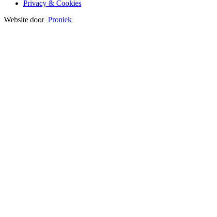
Privacy & Cookies
Website door
Proniek