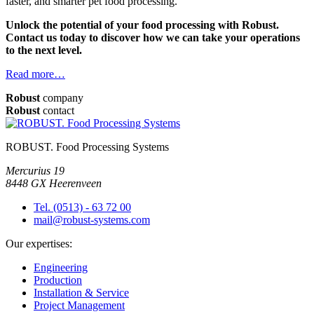
faster, and smarter pet food processing.
Unlock the potential of your
food processing with Robust.
Contact us today to discover how we can take your operations
to the next level.
Read more…
Robust
company
Robust
contact
ROBUST. Food Processing Systems
Mercurius 19
8448 GX Heerenveen
Tel.
(0513) - 63 72 00
mail@robust-systems.com
Our expertises:
Engineering
Production
Installation & Service
Project Management