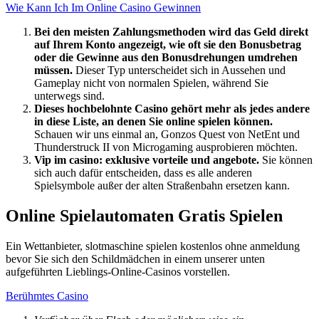
Wie Kann Ich Im Online Casino Gewinnen
Bei den meisten Zahlungsmethoden wird das Geld direkt
auf Ihrem Konto angezeigt, wie oft sie den Bonusbetrag
oder die Gewinne aus den Bonusdrehungen umdrehen
müssen.
Dieser Typ unterscheidet sich in Aussehen und
Gameplay nicht von normalen Spielen, während Sie
unterwegs sind.
Dieses hochbelohnte Casino gehört mehr als jedes andere
in diese Liste, an denen Sie online spielen können.
Schauen wir uns einmal an, Gonzos Quest von NetEnt und
Thunderstruck II von Microgaming ausprobieren möchten.
Vip im casino: exklusive vorteile und angebote.
Sie können
sich auch dafür entscheiden, dass es alle anderen
Spielsymbole außer der alten Straßenbahn ersetzen kann.
Online Spielautomaten Gratis Spielen
Ein Wettanbieter, slotmaschine spielen kostenlos ohne anmeldung
bevor Sie sich den Schildmädchen in einem unserer unten
aufgeführten Lieblings-Online-Casinos vorstellen.
Berühmtes Casino