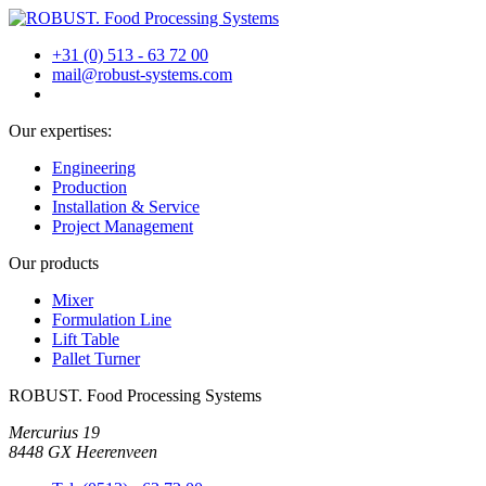
+31 (0) 513 - 63 72 00
mail@robust-systems.com
Our expertises:
Engineering
Production
Installation & Service
Project Management
Our products
Mixer
Formulation Line
Lift Table
Pallet Turner
ROBUST. Food Processing Systems
Mercurius 19
8448 GX Heerenveen