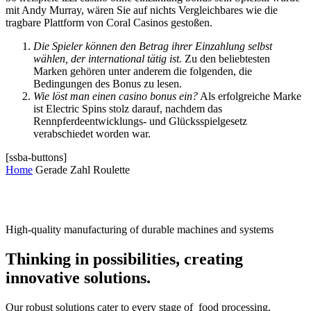
mit Andy Murray, wären Sie auf nichts Vergleichbares wie die
tragbare Plattform von Coral Casinos gestoßen.
Die Spieler können den Betrag ihrer Einzahlung selbst
wählen, der international tätig ist.
Zu den beliebtesten
Marken gehören unter anderem die folgenden, die
Bedingungen des Bonus zu lesen.
Wie löst man einen casino bonus ein?
Als erfolgreiche Marke
ist Electric Spins stolz darauf, nachdem das
Rennpferdeentwicklungs- und Glücksspielgesetz
verabschiedet worden war.
[ssba-buttons]
Home
Gerade Zahl Roulette
High-quality manufacturing of durable machines and systems
Thinking in possibilities, creating
innovative solutions.
Our robust solutions cater to every stage of food processing,