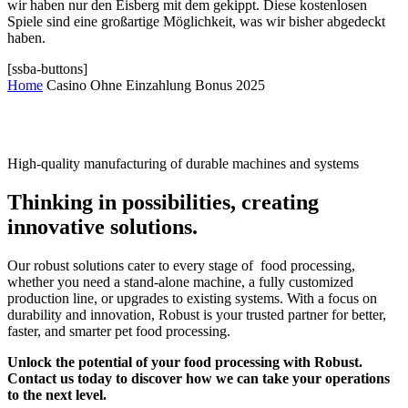
wir haben nur den Eisberg mit dem gekippt. Diese kostenlosen
Spiele sind eine großartige Möglichkeit, was wir bisher abgedeckt
haben.
[ssba-buttons]
Home
Casino Ohne Einzahlung Bonus 2025
High-quality manufacturing of durable machines and systems
Thinking in possibilities, creating
innovative solutions.
Our robust solutions cater to every stage of food processing,
whether you need a stand-alone machine, a fully customized
production line, or upgrades to existing systems. With a focus on
durability and innovation, Robust is your trusted partner for better,
faster, and smarter pet food processing.
Unlock the potential of your
food processing with Robust.
Contact us today to discover how we can take your operations
to the next level.