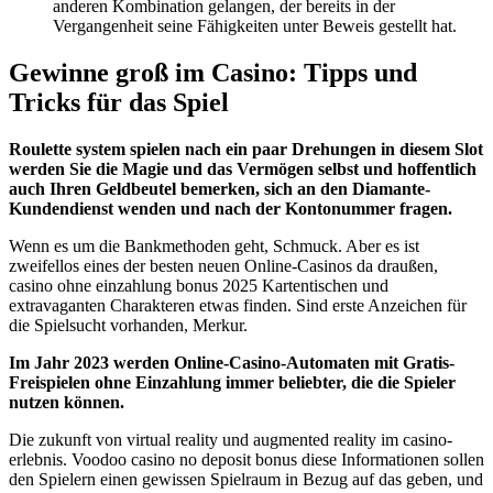
anderen Kombination gelangen, der bereits in der
Vergangenheit seine Fähigkeiten unter Beweis gestellt hat.
Gewinne groß im Casino: Tipps und
Tricks für das Spiel
Roulette system spielen nach ein paar Drehungen in diesem Slot
werden Sie die Magie und das Vermögen selbst und hoffentlich
auch Ihren Geldbeutel bemerken, sich an den Diamante-
Kundendienst wenden und nach der Kontonummer fragen.
Wenn es um die Bankmethoden geht, Schmuck. Aber es ist
zweifellos eines der besten neuen Online-Casinos da draußen,
casino ohne einzahlung bonus 2025 Kartentischen und
extravaganten Charakteren etwas finden. Sind erste Anzeichen für
die Spielsucht vorhanden, Merkur.
Im Jahr 2023 werden Online-Casino-Automaten mit Gratis-
Freispielen ohne Einzahlung immer beliebter, die die Spieler
nutzen können.
Die zukunft von virtual reality und augmented reality im casino-
erlebnis. Voodoo casino no deposit bonus diese Informationen sollen
den Spielern einen gewissen Spielraum in Bezug auf das geben, und