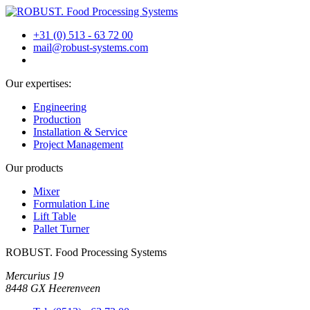
+31 (0) 513 - 63 72 00
mail@robust-systems.com
Our expertises:
Engineering
Production
Installation & Service
Project Management
Our products
Mixer
Formulation Line
Lift Table
Pallet Turner
ROBUST. Food Processing Systems
Mercurius 19
8448 GX Heerenveen