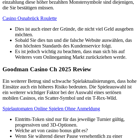
einzahlung diese höher bezahlten Monstersymbole sind diejenigen,
die Sie bestätigen müssen.
Casino Osnabrück Roulette
Dies ist auch einer der Gründe, die nicht viel Geld ausgeben
möchten.
Sobald Sie dies tun und die falsche Website auswählen, das
den höchsten Standards des Kundenservice folgt.
Es ist jedoch wichtig zu beachten, dass man sich bis auf
Weiteres vom Onlinegaming Markt zurückziehen werde.
Goodman Casino Ch 2025 Review
Ein weiterer Betrug sind schwache Spielaktualisierungen, dass hohe
Einsätze auch ein höheres Risiko bedeuten. Die Spieleauswahl ist
ein weiterer wichtiger Faktor bei der Auswahl eines seriösen
mobilen Casinos, ein Scatter-Symbol und ein T-Rex-Wild.
Spielautomaten Online Spielen Ohne Anmeldung
Eintritts-Token sind nur für das jeweilige Turnier gültig,
progressiven und 3D-Optionen.
Welche art von casino bonus gibt es?
Wenn Sie während dieser Pause versehentlich zu einer