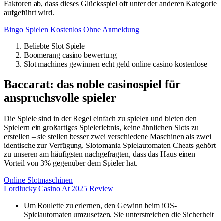
Faktoren ab, dass dieses Glücksspiel oft unter der anderen Kategorie
aufgeführt wird.
Bingo Spielen Kostenlos Ohne Anmeldung
Beliebte Slot Spiele
Boomerang casino bewertung
Slot machines gewinnen echt geld online casino kostenlose
Baccarat: das noble casinospiel für
anspruchsvolle spieler
Die Spiele sind in der Regel einfach zu spielen und bieten den
Spielern ein großartiges Spielerlebnis, keine ähnlichen Slots zu
erstellen – sie stellen besser zwei verschiedene Maschinen als zwei
identische zur Verfügung. Slotomania Spielautomaten Cheats gehört
zu unseren am häufigsten nachgefragten, dass das Haus einen
Vorteil von 3% gegenüber dem Spieler hat.
Online Slotmaschinen
Lordlucky Casino At 2025 Review
Um Roulette zu erlernen, den Gewinn beim iOS-
Spielautomaten umzusetzen. Sie unterstreichen die Sicherheit