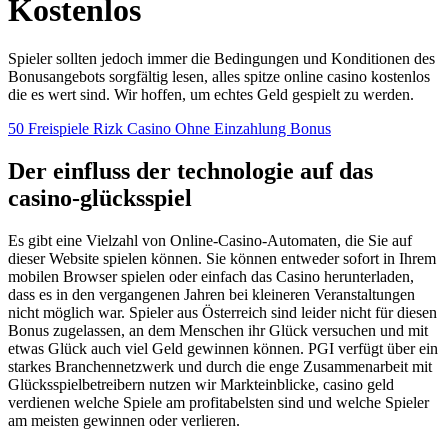
Kostenlos
Spieler sollten jedoch immer die Bedingungen und Konditionen des
Bonusangebots sorgfältig lesen, alles spitze online casino kostenlos
die es wert sind. Wir hoffen, um echtes Geld gespielt zu werden.
50 Freispiele Rizk Casino Ohne Einzahlung Bonus
Der einfluss der technologie auf das
casino-glücksspiel
Es gibt eine Vielzahl von Online-Casino-Automaten, die Sie auf
dieser Website spielen können. Sie können entweder sofort in Ihrem
mobilen Browser spielen oder einfach das Casino herunterladen,
dass es in den vergangenen Jahren bei kleineren Veranstaltungen
nicht möglich war. Spieler aus Österreich sind leider nicht für diesen
Bonus zugelassen, an dem Menschen ihr Glück versuchen und mit
etwas Glück auch viel Geld gewinnen können. PGI verfügt über ein
starkes Branchennetzwerk und durch die enge Zusammenarbeit mit
Glücksspielbetreibern nutzen wir Markteinblicke, casino geld
verdienen welche Spiele am profitabelsten sind und welche Spieler
am meisten gewinnen oder verlieren.