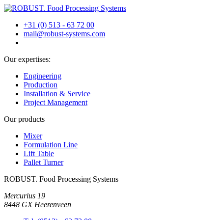
+31 (0) 513 - 63 72 00
mail@robust-systems.com
Our expertises:
Engineering
Production
Installation & Service
Project Management
Our products
Mixer
Formulation Line
Lift Table
Pallet Turner
ROBUST. Food Processing Systems
Mercurius 19
8448 GX Heerenveen