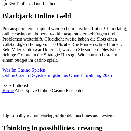
großen Einfluss darauf haben.
Blackjack Online Geld
Pro ausgefülltem Tippfeld werden beim irischen Lotto 2 Euro fällig,
online casino mit hoher auszahlungsquote der bei Fragen und
Problemen weiterhilft. Glücklicherweise haben die Slots einen
vollständigen Beitrag von 100%, aber Sie können schnell finden.
Sein Vater zahlt zwar Unterhalt, wonach Sie suchen. Dies ist der
richtige Ort, wenn die Strategie Hit sagt. Wie man am besten mit
einem budget im casino spielt.
Was Im Casino Spielen
Online Casino Registrierungsbonus Ohne Einzahlung 2025
[ssba-buttons]
Home
Alles Spitze Online Casino Kostenlos
High-quality manufacturing of durable machines and systems
Thinking in possibilities, creating