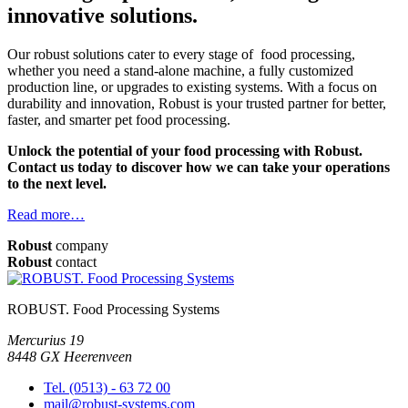
innovative solutions.
Our robust solutions cater to every stage of food processing,
whether you need a stand-alone machine, a fully customized
production line, or upgrades to existing systems. With a focus on
durability and innovation, Robust is your trusted partner for better,
faster, and smarter pet food processing.
Unlock the potential of your
food processing with Robust.
Contact us today to discover how we can take your operations
to the next level.
Read more…
Robust
company
Robust
contact
ROBUST. Food Processing Systems
Mercurius 19
8448 GX Heerenveen
Tel.
(0513) - 63 72 00
mail@robust-systems.com